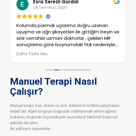
Esra Serezli Gürdal
26 Temmuz 2026
Kolumda parmak uçlarıma doğru uzanan
uyuşma ve ağrı şikayetleri ile gittiğim beyin ve
sinir cerrahisi uzmanı doktorlar , çekilen MR
sonuçlarına göre boynumdaki fıtık nedeniyle
ameliyat olmam gerektiğini belirttiler
Daha fazla oku
.Sıkıntılarım ve kolumdaki güç kaybı nedeniyle
ameliyat olarak bu durumdan bir an önce
kurtulmayı düşünürken yolum Kaan Akın
Hocamızla kesişti.Aldığım tedavi ile kolumdaki
Manuel Terapi Nasıl
uyuşmalar geçti.Hocamız bu süreçte
Çalışır?
vücudumda sorun olduğunu tespit ettiği
başka bölgelere de çalışarak çok yönlü bir
tedavi uyguladı.Yaklaşımları ve samimi ilgileri
Manuel terapi, kas, eklem ve sinir sisteminin birlikte çalışmasını
ile beni şifaya kavuşturan Kaan hocam ve
hedef alır. Ağrılı bölgeye doğrudan odaklanmak yerine ağrının
ekibine sonsuz teşekkür borçluyum.
kökenini oluşturan biyomekanik ve postüral faktörler bütüncül
şekilde ele alınır.
Bu yaklaşım sayesinde: